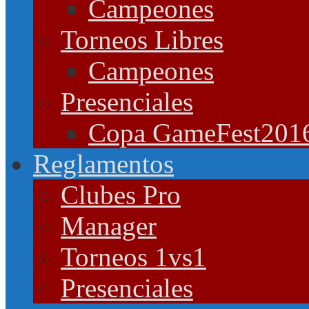
Campeones
Torneos Libres
Campeones
Presenciales
Copa GameFest201
Reglamentos
Clubes Pro
Manager
Torneos 1vs1
Presenciales