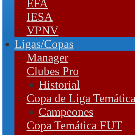
EFA
IESA
VPNV
Ligas/Copas
Manager
Clubes Pro
Historial
Copa de Liga Temátic
Campeones
Copa Temática FUT