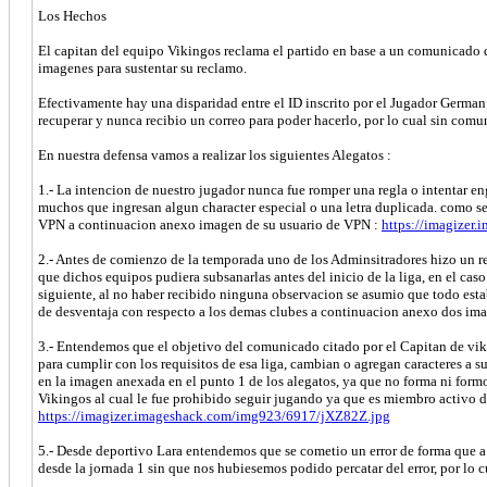
Los Hechos
El capitan del equipo Vikingos reclama el partido en base a un comunicado qu
imagenes para sustentar su reclamo.
Efectivamente hay una disparidad entre el ID inscrito por el Jugador Germa
recuperar y nunca recibio un correo para poder hacerlo, por lo cual sin comu
En nuestra defensa vamos a realizar los siguientes Alegatos :
1.- La intencion de nuestro jugador nunca fue romper una regla o intentar eng
muchos que ingresan algun character especial o una letra duplicada. como se 
VPN a continuacion anexo imagen de su usuario de VPN :
https://imagizer
2.- Antes de comienzo de la temporada uno de los Adminsitradores hizo un revi
que dichos equipos pudiera subsanarlas antes del inicio de la liga, en el caso 
siguiente, al no haber recibido ninguna observacion se asumio que todo esta
de desventaja con respecto a los demas clubes a continuacion anexo dos ima
3.- Entendemos que el objetivo del comunicado citado por el Capitan de vikin
para cumplir con los requisitos de esa liga, cambian o agregan caracteres a 
en la imagen anexada en el punto 1 de los alegatos, ya que no forma ni formo
Vikingos al cual le fue prohibido seguir jugando ya que es miembro activo d
https://imagizer.imageshack.com/img923/6917/jXZ82Z.jpg
5.- Desde deportivo Lara entendemos que se cometio un error de forma que a 
desde la jornada 1 sin que nos hubiesemos podido percatar del error, por lo cu