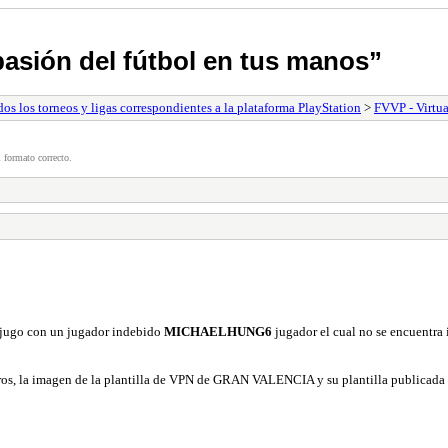
pasión del fútbol en tus manos”
s los torneos y ligas correspondientes a la plataforma PlayStation
>
FVVP - Virtua
 formato correcto.
a jugo con un jugador indebido
MICHAELHUNG6
jugador el cual no se encuentra 
tros, la imagen de la plantilla de VPN de GRAN VALENCIA y su plantilla publicada e