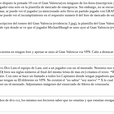
e disputo la jornada 19 con el Gran Valencia) en ninguno de los foros (inscripcion y
gador esta solo en la plantilla de mercado de emergencia. Sin embargo, no se encue
demas, se puede ver el jugador ya mencionado solo lleva un partido jugado con GRA
se puede ver el incumplimiento en el requesito numero 6 del foro de mercado de e
nscripcion del torneo del Gran Valencia (evidencia 3.jpg), la plantilla del Gran Val
de vpn donde se ve que el jugador MichaelHung6 se unio ayer al Gran Valencia (evi
cuentra en ningun foro y apenas se unio al Gran Valencia via VPN. Cabe a destacar 
vs Dvo Lara el equipo de Lara, usó a un jugador con un id montado. Nosotros nos va
en sea siglas números al final del mismo letras de mas etc) citamos el texto: *B
ento. Con esto se hace un llamado a todos los Capitanes donde tengan jugadores que 
 tengan su ID diferente en VPN. No existirá el "no sabia" "soy nuevo".* X lo cual
ner un id montado. Adjuntamos imágenes del enunciado de fiferos de venezuela.
hos de dvo ccs, los mismos nos hicieron saber que no estarían y que estarían otor