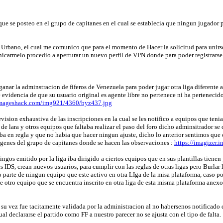
e se posteo en el grupo de capitanes en el cual se establecia que ningun jugador p
n Urbano, el cual me comunico que para el momento de Hacer la solicitud para unir
nicarmelo procedio a aperturar un nuevo perfil de VPN donde para poder registrarse d
anar la adminstracion de fiferos de Venezuela para poder jugar otra liga diferente a
evidencia de que su usuario original es agente libre no pertenece ni ha pertenecido
.imageshack.com/img921/4360/byz437.jpg
sion exhaustiva de las inscripciones en la cual se les notifico a equipos que tenian
de lara y otros equipos que faltaba realizar el paso del foro dicho adminsitrador se c
ba en regla y que no habia que hacer ningun ajuste, dicho lo anterior sentimos que
genes del grupo de capitanes donde se hacen las observaciones :
https://imagizer.
gos emitido por la liga iba dirigido a ciertos equipos que en sus plantillas tienen
sus IDS, crean nuevos usuarios, para cumplir con las reglas de otras ligas pero Burl
 parte de ningun equipo que este activo en otra LIga de la misa plataforma, caso po
e otro equipo que se encuentra inscrito en otra liga de esta misma plataforma anexo
su vez fue tacitamente validada por la administracion al no habersenos notificado 
al declararse el partido como FF a nuestro parecer no se ajusta con el tipo de falta.