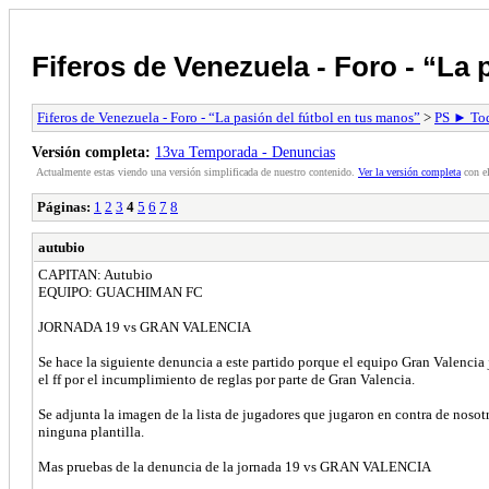
Fiferos de Venezuela - Foro - “La 
Fiferos de Venezuela - Foro - “La pasión del fútbol en tus manos”
>
PS ► Todo
Versión completa:
13va Temporada - Denuncias
Actualmente estas viendo una versión simplificada de nuestro contenido.
Ver la versión completa
con el
Páginas:
1
2
3
4
5
6
7
8
autubio
CAPITAN: Autubio
EQUIPO: GUACHIMAN FC
JORNADA 19 vs GRAN VALENCIA
Se hace la siguiente denuncia a este partido porque el equipo Gran Valenci
el ff por el incumplimiento de reglas por parte de Gran Valencia.
Se adjunta la imagen de la lista de jugadores que jugaron en contra de noso
ninguna plantilla.
Mas pruebas de la denuncia de la jornada 19 vs GRAN VALENCIA