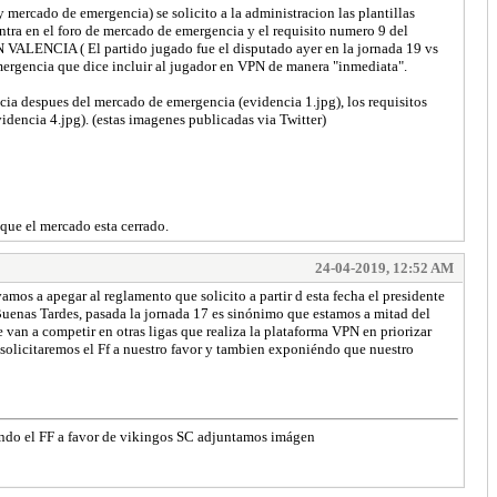
 mercado de emergencia) se solicito a la administracion las plantillas
ntra en el foro de mercado de emergencia y el requisito numero 9 del
N VALENCIA ( El partido jugado fue el disputado ayer en la jornada 19 vs
mergencia que dice incluir al jugador en VPN de manera "inmediata".
encia despues del mercado de emergencia (evidencia 1.jpg), los requisitos
dencia 4.jpg). (estas imagenes publicadas via Twitter)
que el mercado esta cerrado.
24-04-2019, 12:52 AM
mos a apegar al reglamento que solicito a partir d esta fecha el presidente
uenas Tardes, pasada la jornada 17 es sinónimo que estamos a mitad del
van a competir en otras ligas que realiza la plataforma VPN en priorizar
 solicitaremos el Ff a nuestro favor y tambien exponiéndo que nuestro
gando el FF a favor de vikingos SC adjuntamos imágen