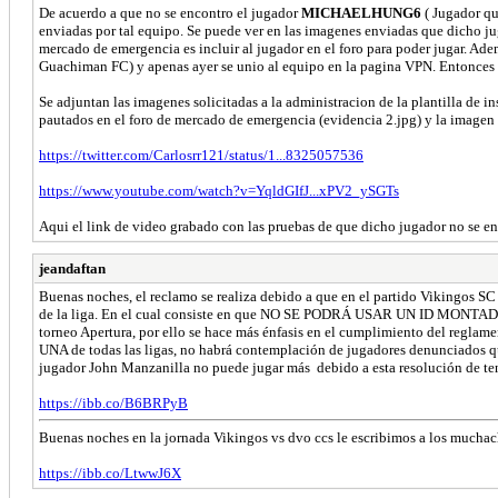
De acuerdo a que no se encontro el jugador
MICHAELHUNG6
( Jugador qu
enviadas por tal equipo. Se puede ver en las imagenes enviadas que dicho ju
mercado de emergencia es incluir al jugador en el foro para poder jugar. A
Guachiman FC) y apenas ayer se unio al equipo en la pagina VPN. Entonces 
Se adjuntan las imagenes solicitadas a la administracion de la plantilla de i
pautados en el foro de mercado de emergencia (evidencia 2.jpg) y la imagen 
https://twitter.com/Carlosrr121/status/1...8325057536
https://www.youtube.com/watch?v=YqldGIfJ...xPV2_ySGTs
Aqui el link de video grabado con las pruebas de que dicho jugador no se en
jeandaftan
Buenas noches, el reclamo se realiza debido a que en el partido Vikingos SC 
de la liga. En el cual consiste en que NO SE PODRÁ USAR UN ID MONTADO( bi
torneo Apertura, por ello se hace más énfasis en el cumplimiento del reglam
UNA de todas las ligas, no habrá contemplación de jugadores denunciados que
jugador John Manzanilla no puede jugar más debido a esta resolución de te
https://ibb.co/B6BRPyB
Buenas noches en la jornada Vikingos vs dvo ccs le escribimos a los muchac
https://ibb.co/LtwwJ6X