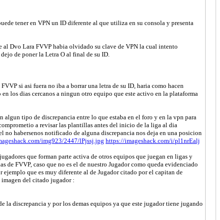
uede tener en VPN un ID diferente al que utiliza en su consola y presenta
se al Dvo Lara FVVP habia olvidado su clave de VPN la cual intento
ejo de poner la Letra O al final de su ID.
 FVVP si asi fuera no iba a borrar una letra de su ID, haria como hacen
 en los dias cercanos a ningun otro equipo que este activo en la plataforma
 algun tipo de discrepancia entre lo que estaba en el foro y en la vpn para
omprometio a revisar las plantillas antes del inicio de la liga al dia
 el no habersenos notificado de alguna discrepancia nos deja en una posicion
imageshack.com/img923/2447/lPjssj.jpg
https://imageshack.com/i/pl1nrEalj
 jugadores que forman parte activa de otros equipos que juegan en ligas y
ar las de FVVP, caso que no es el de nuestro Jugador como queda evidenciado
r ejemplo que es muy diferente al de Jugador citado por el capitan de
 imagen del citado jugador :
de la discrepancia y por los demas equipos ya que este jugador tiene jugando