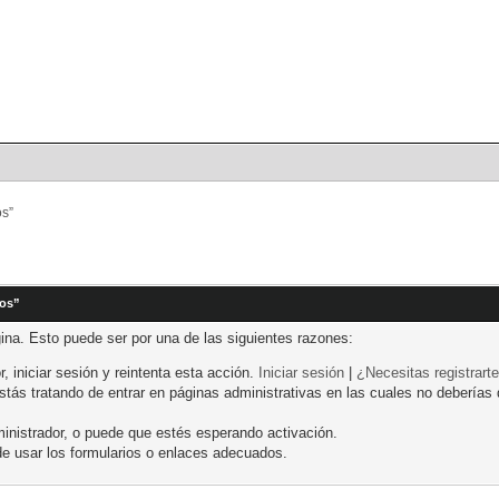
Portal
Búsqueda
os”
nos”
gina. Esto puede ser por una de las siguientes razones:
r, iniciar sesión y reintenta esta acción.
Iniciar sesión
|
¿Necesitas registrart
ás tratando de entrar en páginas administrativas en las cuales no deberías de
inistrador, o puede que estés esperando activación.
e usar los formularios o enlaces adecuados.