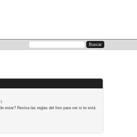
Lista de miembros
Calendario
Ayuda
e?
 estar? Revisa las reglas del foro para ver si te está