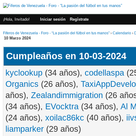
¡Hola, Invitado!
Iniciar sesión
Regístrate
Fiferos de Venezuela - Foro - “La pasión del fútbol en tus manos”
›
Calendario
›
D
10 Marzo 2024
Cumpleaños en 10-03-2024
kyclookup
(34 años),
codellaspa
(2
Organics
(26 años),
TaxiAppDevel
años),
Zealandimmigration
(26 año
(34 años),
EVocktra
(34 años),
Al 
(24 años),
xoilac86kc
(40 años),
iiv
liamparker
(29 años)