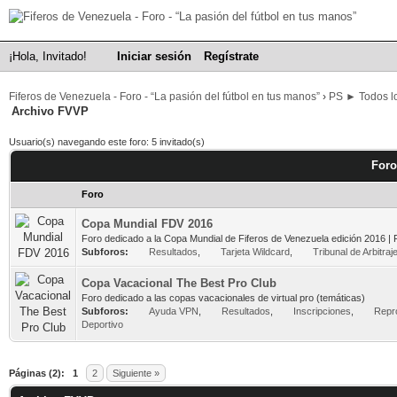
¡Hola, Invitado!
Iniciar sesión
Regístrate
Fiferos de Venezuela - Foro - “La pasión del fútbol en tus manos”
›
PS ► Todos lo
Archivo FVVP
Usuario(s) navegando este foro: 5 invitado(s)
Foro
Foro
Copa Mundial FDV 2016
Foro dedicado a la Copa Mundial de Fiferos de Venezuela edición 2016 | 
Subforos:
Resultados
,
Tarjeta Wildcard
,
Tribunal de Arbitraj
Copa Vacacional The Best Pro Club
Foro dedicado a las copas vacacionales de virtual pro (temáticas)
Subforos:
Ayuda VPN
,
Resultados
,
Inscripciones
,
Repr
Deportivo
Páginas (2):
1
2
Siguiente »