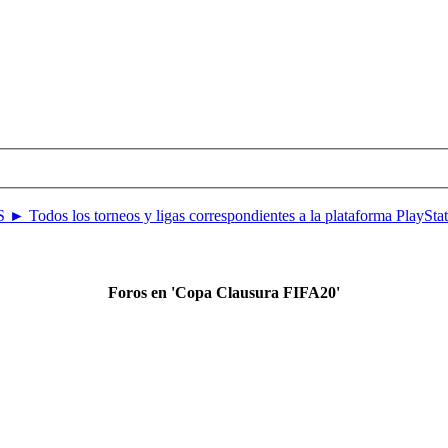
 ► Todos los torneos y ligas correspondientes a la plataforma PlaySta
Foros en 'Copa Clausura FIFA20'