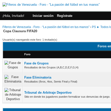
¡Hola, Invitado!
Iniciar sesión
Regístrate
Fiferos de Venezuela - Foro - “La pasión del fútbol en tus manos”
›
PS ► Todos lo
Copa Clausura FIFA20
Usuario(s) navegando este foro: 1 invitado(s)
Foros en
Foro
Fase de Grupos
Resultados de los Grupos (A,B,C,D,E,F,G,H)
Fase Eliminatoria
Resultados (8vos, 4tos, Semis Final y Final)
Tribunal de Arbitraje Deportivo
Sitio en donde los jugadores pueden formalizar sus denuncias de juego.