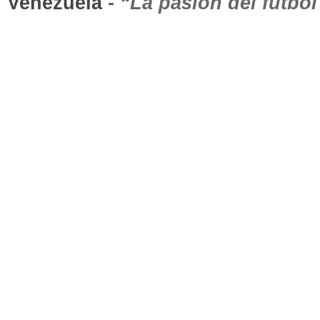
Venezuela
-
“La pasión del fútbo