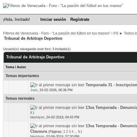
¡Hola, Invitado!
Iniciar sesión
Regístrate
Fiferos de Venezuela - Foro - “La pasión del fútbol en tus manos”
›
PS ► Todos lo
Tribunal de Arbitraje Deportivo
Usuario(s) navegando este foro: 3 invitado(s)
Tribunal de Arbitraje Deportivo
Tema
/
Autor
Temas importantes
Temporada 31 - Inscripcio
0 voto(s) - Media 0 de 5
Juez
,
19-02-2026, 06:36 PM
Temas normales
13va Temporada - Denunci
0 voto(s) - Media 0 de 5
8
)
blacklyon
,
24-02-2019, 04:43 PM
13va Temporada - Denunci
0 voto(s) - Media 0 de 5
Clausura
(Páginas:
1
2
3
4
...
9
)
blacklyon
,
02-06-2019, 07:30 PM