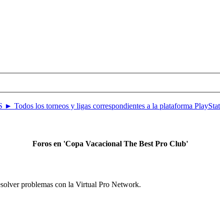
 ► Todos los torneos y ligas correspondientes a la plataforma PlaySta
Foros en 'Copa Vacacional The Best Pro Club'
resolver problemas con la Virtual Pro Network.