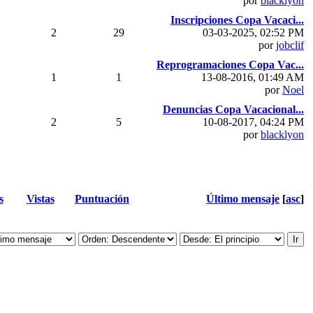
por
blacklyon
Inscripciones Copa Vacaci...
2
29
03-03-2025, 02:52 PM
por
jobclif
Reprogramaciones Copa Vac...
1
1
13-08-2016, 01:49 AM
por
Noel
Denuncias Copa Vacacional...
2
5
10-08-2017, 04:24 PM
por
blacklyon
s
Vistas
Puntuación
Último mensaje
[
asc
]