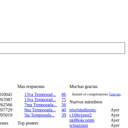
Mas respuestas
Muchas gracias
310041
13va Temporad...
86
Instale el complemento
Gracias
.
267087
13va Temporad...
75
Nuevos miembros
262566
7ma Temporada...
56
207729
9na Temporada...
40
pixelstudiosinc
Ayer
205019
5ta Temporada...
39
c168expert2
Ayer
nk88okcomm
Ayer
iones
Top posters
winazzuss
Ayer