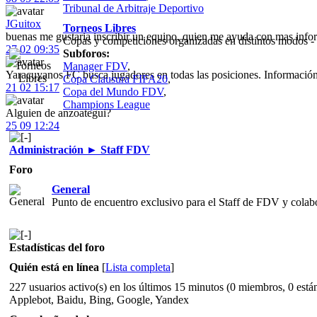
Tribunal de Arbitraje Deportivo
JGuitox
Torneos Libres
buenas me gustaria inscribir un equipo, quien me ayuda con mas inf
Copas y competiciones organizadas en distintos modos -
27 02 09:35
Subforos:
Manager FDV
,
Yaracuyanos FC busca jugadores en todas las posiciones. Informaci
Copa Clausura FIFA20
,
21 02 15:17
Copa del Mundo FDV
,
Champions League
Alguien de anzoategui?
25 09 12:24
Administración ► Staff FDV
Foro
General
Punto de encuentro exclusivo para el Staff de FDV y colab
Estadísticas del foro
Quién está en línea
[
Lista completa
]
227 usuarios activo(s) en los últimos 15 minutos (0 miembros, 0 están 
Applebot, Baidu, Bing, Google, Yandex