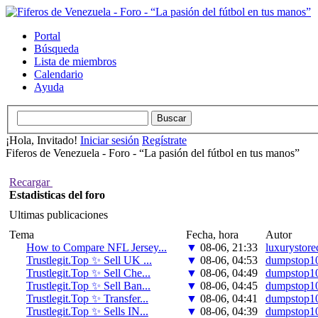
Portal
Búsqueda
Lista de miembros
Calendario
Ayuda
¡Hola, Invitado!
Iniciar sesión
Regístrate
Fiferos de Venezuela - Foro - “La pasión del fútbol en tus manos”
Recargar
Estadisticas del foro
Ultimas publicaciones
Tema
Fecha, hora
Autor
How to Compare NFL Jersey...
▼
08-06, 21:33
luxurystore
Trustlegit.Top ✨ Sell UK ...
▼
08-06, 04:53
dumpstop1
Trustlegit.Top ✨ Sell Che...
▼
08-06, 04:49
dumpstop1
Trustlegit.Top ✨ Sell Ban...
▼
08-06, 04:45
dumpstop1
Trustlegit.Top ✨ Transfer...
▼
08-06, 04:41
dumpstop1
Trustlegit.Top ✨ Sells IN...
▼
08-06, 04:39
dumpstop1