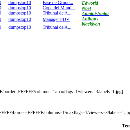
0
dumpstop10
Fase de Grupo...
Edworld
0
dumpstop10
Copa del Mund...
Noel
0
dumpstop10
Tribunal de A...
Administrador
Anthony
0
dumpstop10
Manager FDV
blacklyon
0
dumpstop10
Tribunal de A...
FF/border=FFFFFF/columns=1/maxflags=1/viewers=3/labels=1.jpg]
t=FFFFFF/border=FFFFFF/columns=1/maxflags=1/viewers=3/labels=1.jp
Tem