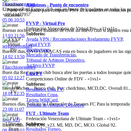
Filacchionegames
Amistosos - Punto de encuentro
El equipo Real Esppor club está en busca de jugadores en todas las p
Espacio para compartir PSN ID's, establecer contactos pa
+19543477957
05 06 10:53
FVVP - Virtual Pro
Federación Venezolana de Virtual Pro - «11vs11»
Buenas noches! estoy tratando de crear un nuevo club si alguien est
Subforos:
13 03 21:56
Ayuda VPN / Recomendaciones Reglamento FVVP
,
Canal FVVP
,
sergioperrotta23
Inscripciones
,
Buenos dias, DVO CARACAS esta en busca de jugadores en las sigu
Mercado de Transferencias
,
14 02 13:50
Tribunal de Arbitraje Deportivo
,
Archivo FVVP
Filacchionegames
Buen dia Real esppor club busca abre las puertas a todos losnque q
Liga FV
05 02 12:27
Competiciones Online de FDV - «1vs1»
Subforos:
buenas noches... Busco club. Psn: chedchino, MCD,DC. Overall 81..
Resultados Liga FV
,
18 01 22:35
Resultados Copa
,
Tarjeta WildCard
,
Buenos días, Solicito la Liberación de Tucanes FC Para la temporad
Tribunal de Arbitraje Deportivo
23 08 11:07
FUT - Ultimate Team
Federación Venezolana de Ultimate Team - «1vs1»
Kyo_v23
Subforos:
Busco club. Psnid Kyo_v23. MI, MD, DC, MCO. Global 92.
Resultados Torneo
,
08 05 22:03