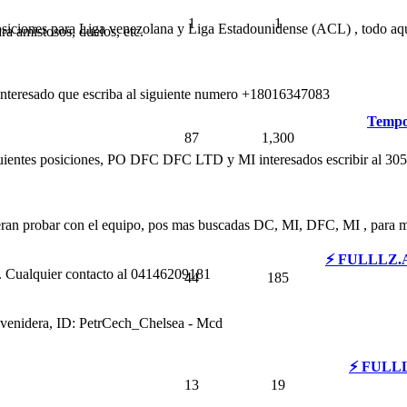
1
1
osiciones para Liga venezolana y Liga Estadounidense (ACL) , todo aque
ra amistosos, duelos, etc.
a interesado que escriba al siguiente numero +18016347083
Tempor
87
1,300
ientes posiciones, PO DFC DFC LTD y MI interesados escribir al 3
uieran probar con el equipo, pos mas buscadas DC, MI, DFC, MI , para 
⚡ FULLLZ.A
. Cualquier contacto al 04146209181
44
185
a venidera, ID: PetrCech_Chelsea - Mcd
⚡ FULLLZ
13
19