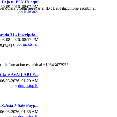
Deja tu PSN ID aquí
30-09-2016, 08:07 PM
l quiera probar agregar el ID : LeoFilacchione escribir al
por
Edworld
ada 31 - Inscripcio...
03-08-2026, 08:17 PM
por
jacktshell
055424615
mas información escribir al +19543477957
sia ⚡ AVAILABLE...
06-08-2026, 01:29 AM
por
dumpstop10
.Asia ⚡ Sale Payp...
06-08-2026, 01:35 AM
por
dumpstop10