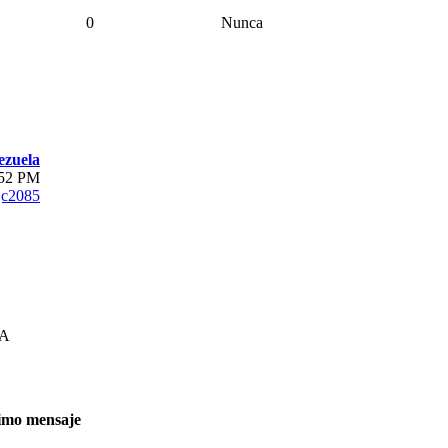
0
Nunca
ezuela
:52 PM
jc2085
SA
imo mensaje