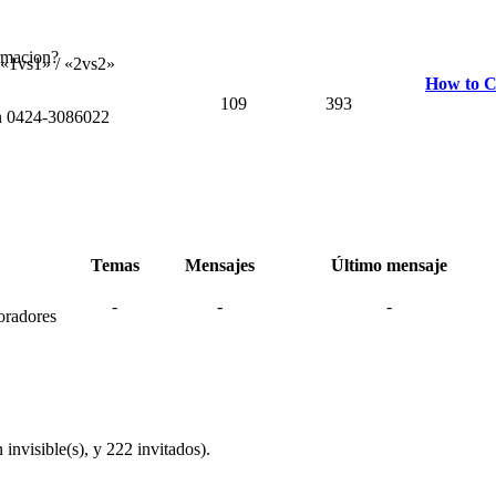
ormacion?
 «1vs1» / «2vs2»
How to C
109
393
ón 0424-3086022
Temas
Mensajes
Último mensaje
-
-
-
oradores
invisible(s), y 222 invitados).