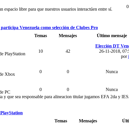
0
 espacio libre para que nuestros usuarios interactúen entre sí.
participa Venezuela como selección de Clubes Pro
Temas
Mensajes
Último mensaje
Elección DT Ven
10
42
26-11-2018, 07
de PlayStation
por
0
0
Nunca
 de Xbox
0
0
Nunca
 de PC
 y que sea responsable para alineacion titular jugamos EFA 2da y IE
 PlayStation
Temas
Mensajes
Últ