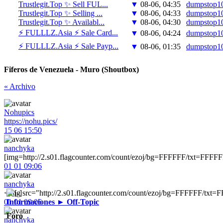
Trustlegit.Top ✨ Sell FUL...
▼
08-06, 04:35
dumpstop1
Trustlegit.Top ✨ Selling ...
▼
08-06, 04:33
dumpstop1
Trustlegit.Top ✨ Availabl...
▼
08-06, 04:30
dumpstop1
⚡ FULLLZ.Asia ⚡ Sale Card...
▼
08-06, 04:24
dumpstop1
⚡ FULLLZ.Asia ⚡ Sale Payp...
▼
08-06, 01:35
dumpstop1
Fiferos de Venezuela - Muro (Shoutbox)
« Archivo
Nohupics
https://nohu.pics/
15 06 15:50
nanchyka
[img=http://2.s01.flagcounter.com/count/ezoj/bg=FFFFFF/txt=FFFF
01 01 09:06
nanchyka
<img src="http://2.s01.flagcounter.com/count/ezoj/bg=FFFFFF/tx
01 01 09:06
Informaciones ► Off-Topic
Foro
nanchyka