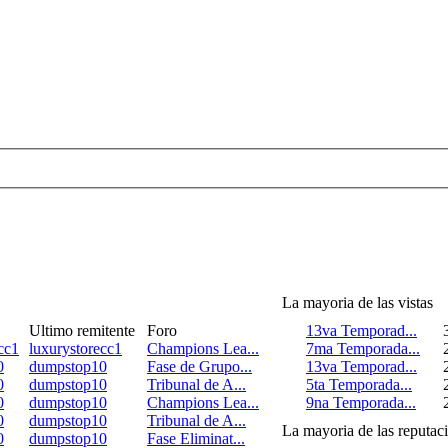
La mayoria de las vistas
Ultimo remitente
Foro
13va Temporad...
cc1
luxurystorecc1
Champions Lea...
7ma Temporada...
0
dumpstop10
Fase de Grupo...
13va Temporad...
0
dumpstop10
Tribunal de A...
5ta Temporada...
0
dumpstop10
Champions Lea...
9na Temporada...
0
dumpstop10
Tribunal de A...
La mayoria de las reputac
0
dumpstop10
Fase Eliminat...