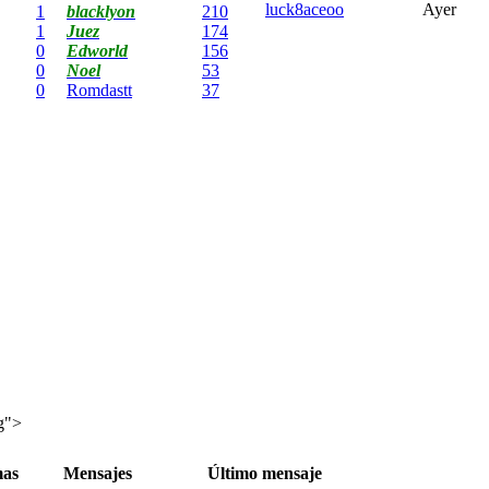
luck8aceoo
Ayer
1
blacklyon
210
1
Juez
174
0
Edworld
156
0
Noel
53
0
Romdastt
37
g">
as
Mensajes
Último mensaje