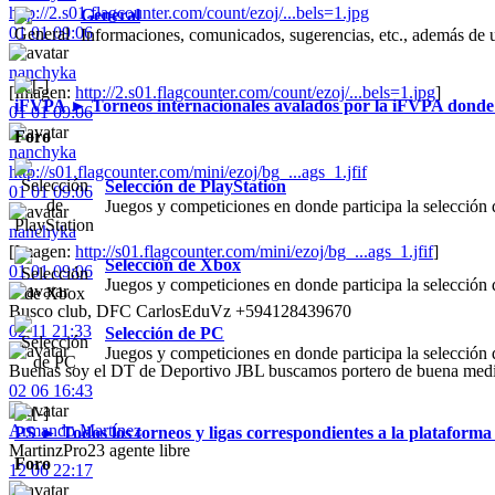
http://2.s01.flagcounter.com/count/ezoj/...bels=1.jpg
General
01 01 09:06
Informaciones, comunicados, sugerencias, etc., además de un
nanchyka
[Imagen:
http://2.s01.flagcounter.com/count/ezoj/...bels=1.jpg
]
iFVPA ► Torneos internacionales avalados por la iFVPA donde 
01 01 09:06
Foro
nanchyka
http://s01.flagcounter.com/mini/ezoj/bg_...ags_1.jfif
Selección de PlayStation
01 01 09:06
Juegos y competiciones en donde participa la selección 
nanchyka
[Imagen:
http://s01.flagcounter.com/mini/ezoj/bg_...ags_1.jfif
]
Selección de Xbox
01 01 09:06
Juegos y competiciones en donde participa la selección
Busco club, DFC CarlosEduVz +594128439670
02 11 21:33
Selección de PC
Juegos y competiciones en donde participa la selección
Buenas soy el DT de Deportivo JBL buscamos portero de buena media
02 06 16:43
Armando Martínez
PS ► Todos los torneos y ligas correspondientes a la plataforma
MartinzPro23 agente libre
Foro
12 06 22:17