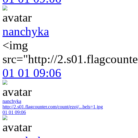
nanchyka
<img
src="http://2.s01.flagcou
01 01 09:06
nanchyka
http://2.s01.flagcounter.com/count/ezoj/...bels=1.jpg
01 01 09:06