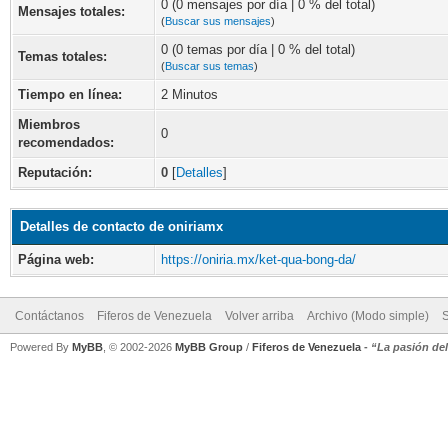
0 (0 mensajes por día | 0 % del total)
Mensajes totales:
(
Buscar sus mensajes
)
0 (0 temas por día | 0 % del total)
Temas totales:
(
Buscar sus temas
)
Tiempo en línea:
2 Minutos
Miembros
0
recomendados:
Reputación:
0
[
Detalles
]
Detalles de contacto de oniriamx
Página web:
https://oniria.mx/ket-qua-bong-da/
Contáctanos
Fiferos de Venezuela
Volver arriba
Archivo (Modo simple)
Powered By
MyBB
, © 2002-2026
MyBB Group
/
Fiferos de Venezuela
-
“La pasión de