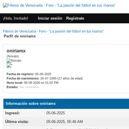
¡Hola, Invitado!
Iniciar sesión
Regístrate
Fiferos de Venezuela - Foro - “La pasión del fútbol en tus manos”
Perfil de oniriamx
oniriamx
(Novato)
Fecha de registro:
05-06-2025
Fecha de nacimiento:
26-07-1999 (27 años de edad)
Hora local:
06-08-2026 en 01:02 PM
Estado:
Sin conexión
Información sobre oniriamx
Ingresó:
05-06-2025
Última visita:
05-06-2025, 05:46 AM