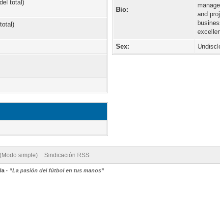
el total)
manager
Bio:
and pro
busines
total)
excelle
Sex:
Undiscl
 (Modo simple)
Sindicación RSS
la
-
“La pasión del fútbol en tus manos”