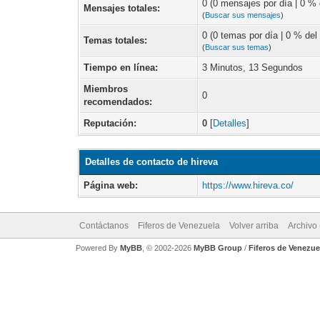
0 (0 mensajes por día | 0 % d
Mensajes totales:
(
Buscar sus mensajes
)
0 (0 temas por día | 0 % del 
Temas totales:
(
Buscar sus temas
)
Tiempo en línea:
3 Minutos, 13 Segundos
Miembros
0
recomendados:
Reputación:
0
[
Detalles
]
Detalles de contacto de hireva
Página web:
https://www.hireva.co/
Contáctanos
Fiferos de Venezuela
Volver arriba
Archivo
Powered By
MyBB
, © 2002-2026
MyBB Group
/
Fiferos de Venezue