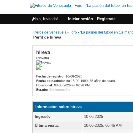
¡Hola, Invitado!
Iniciar sesión
Regístrate
Fiferos de Venezuela - Foro - “La pasión del fútbol en tus man
Perfil de hireva
hireva
(Novato)
Fecha de registro:
10-06-2025
Fecha de nacimiento:
15-09-1990 (35 años de edad)
Hora local:
08-08-2026 en 02:26 PM
Estado:
Sin conexión
Información sobre hireva
Ingresó:
10-06-2025
Última visita:
10-06-2025, 06:46 AM