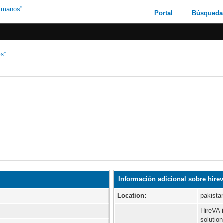
Portal
Búsqueda
os”
Información adicional sobre hire
Location:
pakista
HireVA i
solutio