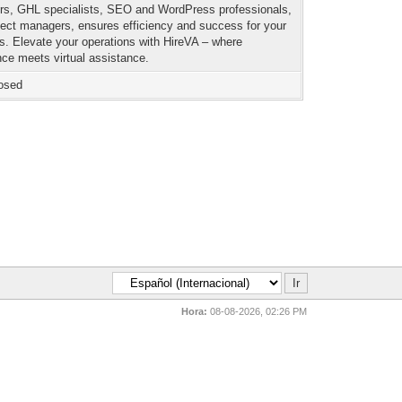
s, GHL specialists, SEO and WordPress professionals,
ject managers, ensures efficiency and success for your
s. Elevate your operations with HireVA – where
nce meets virtual assistance.
osed
Hora:
08-08-2026, 02:26 PM