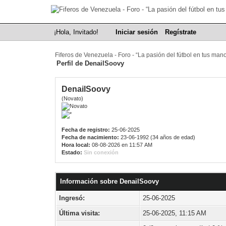
¡Hola, Invitado!
Iniciar sesión
Regístrate
Fiferos de Venezuela - Foro - “La pasión del fútbol en tus man
Perfil de DenailSoovy
DenailSoovy
(Novato)
Fecha de registro:
25-06-2025
Fecha de nacimiento:
23-06-1992 (34 años de edad)
Hora local:
08-08-2026 en 11:57 AM
Estado:
Sin conexión
Información sobre DenailSoovy
Ingresó:
25-06-2025
Última visita:
25-06-2025, 11:15 AM