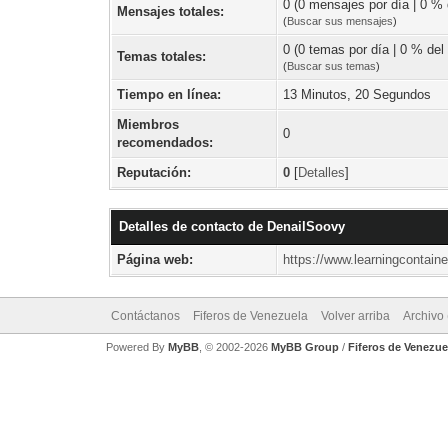
0 (0 mensajes por día | 0 % d
Mensajes totales:
(
Buscar sus mensajes
)
0 (0 temas por día | 0 % del 
Temas totales:
(
Buscar sus temas
)
Tiempo en línea:
13 Minutos, 20 Segundos
Miembros
0
recomendados:
Reputación:
0
[
Detalles
]
Detalles de contacto de DenailSoovy
Página web:
https://www.learningcontaine
Contáctanos
Fiferos de Venezuela
Volver arriba
Archivo
Powered By
MyBB
, © 2002-2026
MyBB Group
/
Fiferos de Venezue