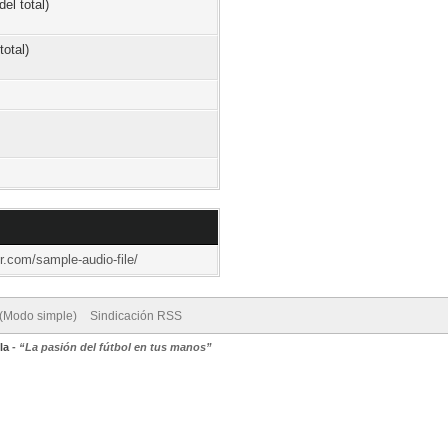
el total)
total)
r.com/sample-audio-file/
 (Modo simple)
Sindicación RSS
la
-
“La pasión del fútbol en tus manos”