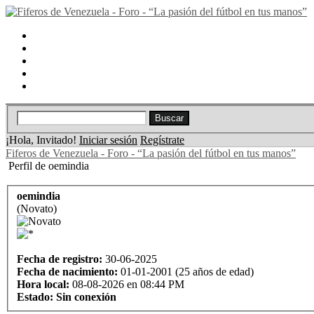
Portal
Búsqueda
Lista de miembros
Calendario
Ayuda
¡Hola, Invitado!
Iniciar sesión
Regístrate
Fiferos de Venezuela - Foro - “La pasión del fútbol en tus manos”
Perfil de oemindia
oemindia
(Novato)
Fecha de registro:
30-06-2025
Fecha de nacimiento:
01-01-2001 (25 años de edad)
Hora local:
08-08-2026 en 08:44 PM
Estado:
Sin conexión