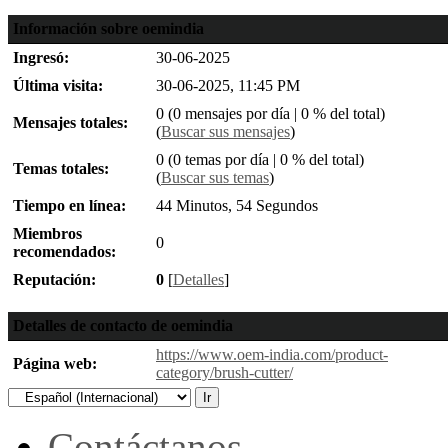
Información sobre oemindia
Ingresó:
30-06-2025
Última visita:
30-06-2025, 11:45 PM
0 (0 mensajes por día | 0 % del total)
Mensajes totales:
(
Buscar sus mensajes
)
0 (0 temas por día | 0 % del total)
Temas totales:
(
Buscar sus temas
)
Tiempo en línea:
44 Minutos, 54 Segundos
Miembros
0
recomendados:
Reputación:
0
[
Detalles
]
Detalles de contacto de oemindia
https://www.oem-india.com/product-
Página web:
category/brush-cutter/
Contáctanos