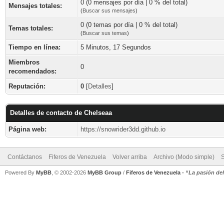
0 (0 mensajes por día | 0 % del total)
Mensajes totales:
(
Buscar sus mensajes
)
0 (0 temas por día | 0 % del total)
Temas totales:
(
Buscar sus temas
)
Tiempo en línea:
5 Minutos, 17 Segundos
Miembros
0
recomendados:
Reputación:
0
[
Detalles
]
Detalles de contacto de Chelseaa
Página web:
https://snowrider3dd.github.io
Contáctanos
Fiferos de Venezuela
Volver arriba
Archivo (Modo simple)
Powered By
MyBB
, © 2002-2026
MyBB Group
/
Fiferos de Venezuela
-
“La pasión de