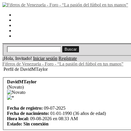
Portal
Búsqueda
Lista de miembros
Calendario
Ayuda
¡Hola, Invitado!
Iniciar sesión
Regístrate
Fiferos de Venezuela - Foro - “La pasión del fútbol en tus manos”
Perfil de DavidMTaylor
DavidMTaylor
(Novato)
Fecha de registro:
09-07-2025
Fecha de nacimiento:
01-01-1990 (36 años de edad)
Hora local:
09-08-2026 en 08:33 AM
Estado:
Sin conexión