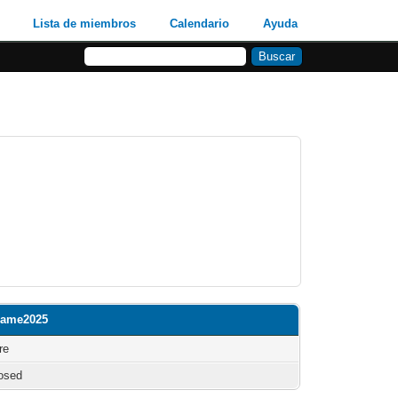
Lista de miembros
Calendario
Ayuda
lgame2025
re
osed