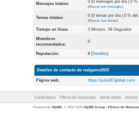
0 (0 mensajes por día | 0 % d
Mensajes totales:
(
Buscar sus mensajes
)
0 (0 temas por día | 0 % del 
Temas totales:
(
Buscar sus temas
)
Tiempo en línea:
3 Minutos, 58 Segundos
Miembros
0
recomendados:
Reputación:
0
[
Detalles
]
Detalles de contacto de realgame2025
Página web:
https://yolo247global.com/
Contáctanos
Fiferos de Venezuela
Volver arriba
Archivo
Powered By
MyBB
, © 2002-2026
MyBB Group
/
Fiferos de Venezue