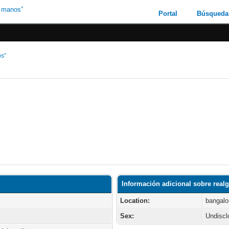
Portal
Búsqueda
os”
Información adicional sobre rea
Location:
bangalo
Sex:
Undiscl