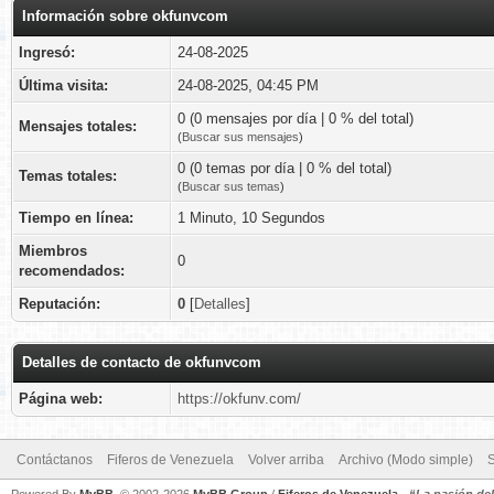
Información sobre okfunvcom
Ingresó:
24-08-2025
Última visita:
24-08-2025, 04:45 PM
0 (0 mensajes por día | 0 % del total)
Mensajes totales:
(
Buscar sus mensajes
)
0 (0 temas por día | 0 % del total)
Temas totales:
(
Buscar sus temas
)
Tiempo en línea:
1 Minuto, 10 Segundos
Miembros
0
recomendados:
Reputación:
0
[
Detalles
]
Detalles de contacto de okfunvcom
Página web:
https://okfunv.com/
Contáctanos
Fiferos de Venezuela
Volver arriba
Archivo (Modo simple)