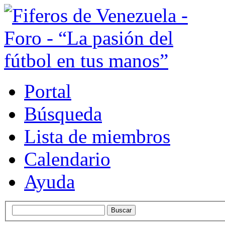
Portal
Búsqueda
Lista de miembros
Calendario
Ayuda