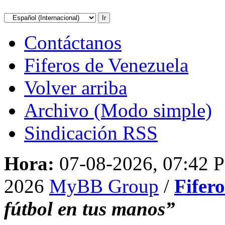
Contáctanos
Fiferos de Venezuela
Volver arriba
Archivo (Modo simple)
Sindicación RSS
Hora:
07-08-2026, 07:42 
2026
MyBB Group
/
Fifer
fútbol en tus manos”