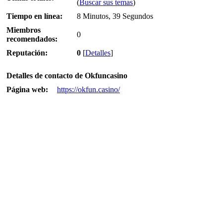
(
Buscar sus temas
)
Tiempo en línea:
8 Minutos, 39 Segundos
Miembros
0
recomendados:
Reputación:
0
[
Detalles
]
Detalles de contacto de Okfuncasino
Página web:
https://okfun.casino/