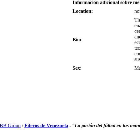
Información adicional sobre m
Location:
no
Th
en
ce
an
Bio:
ec
te
co
su
Sex:
Ma
BB Group
/
Fiferos de Venezuela
-
“La pasión del fútbol en tus man