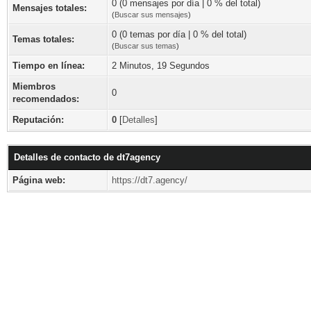
0 (0 mensajes por día | 0 % del total)
Mensajes totales:
(
Buscar sus mensajes
)
0 (0 temas por día | 0 % del total)
Temas totales:
(
Buscar sus temas
)
Tiempo en línea:
2 Minutos, 19 Segundos
Miembros
0
recomendados:
Reputación:
0
[
Detalles
]
Detalles de contacto de dt7agency
Página web:
https://dt7.agency/