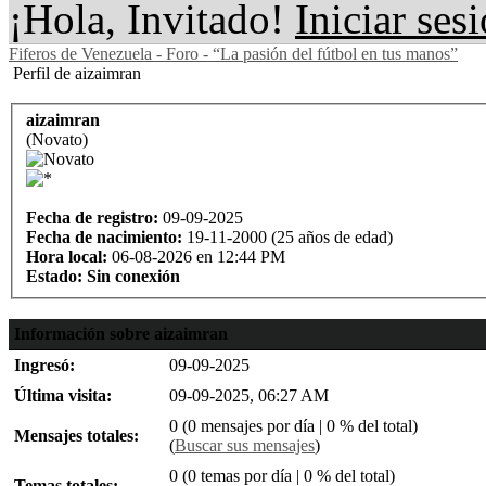
¡Hola, Invitado!
Iniciar ses
Fiferos de Venezuela - Foro - “La pasión del fútbol en tus manos”
Perfil de aizaimran
aizaimran
(Novato)
Fecha de registro:
09-09-2025
Fecha de nacimiento:
19-11-2000 (25 años de edad)
Hora local:
06-08-2026 en 12:44 PM
Estado:
Sin conexión
Información sobre aizaimran
Ingresó:
09-09-2025
Última visita:
09-09-2025, 06:27 AM
0 (0 mensajes por día | 0 % del total)
Mensajes totales:
(
Buscar sus mensajes
)
0 (0 temas por día | 0 % del total)
Temas totales: