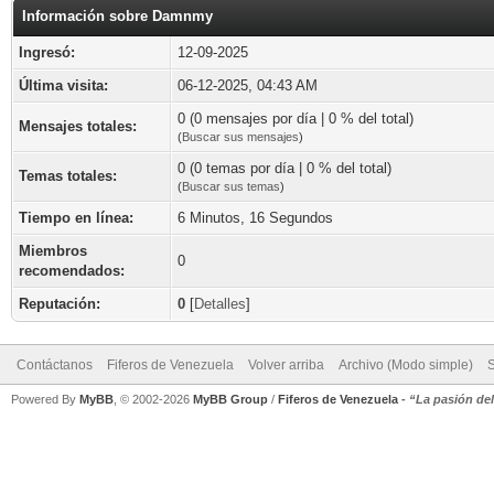
Información sobre Damnmy
Ingresó:
12-09-2025
Última visita:
06-12-2025, 04:43 AM
0 (0 mensajes por día | 0 % del total)
Mensajes totales:
(
Buscar sus mensajes
)
0 (0 temas por día | 0 % del total)
Temas totales:
(
Buscar sus temas
)
Tiempo en línea:
6 Minutos, 16 Segundos
Miembros
0
recomendados:
Reputación:
0
[
Detalles
]
Contáctanos
Fiferos de Venezuela
Volver arriba
Archivo (Modo simple)
Powered By
MyBB
, © 2002-2026
MyBB Group
/
Fiferos de Venezuela
-
“La pasión de