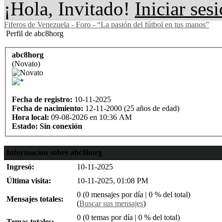
¡Hola, Invitado!
Iniciar ses
Fiferos de Venezuela - Foro - “La pasión del fútbol en tus manos”
Perfil de abc8horg
abc8horg
(Novato)
Fecha de registro:
10-11-2025
Fecha de nacimiento:
12-11-2000 (25 años de edad)
Hora local:
09-08-2026 en 10:36 AM
Estado:
Sin conexión
Información sobre abc8horg
Ingresó:
10-11-2025
Última visita:
10-11-2025, 01:08 PM
0 (0 mensajes por día | 0 % del total)
Mensajes totales:
(
Buscar sus mensajes
)
0 (0 temas por día | 0 % del total)
Temas totales: