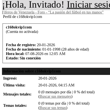
¡Hola, Invitado!
Iniciar ses
Fiferos de Venezuela - Foro - “La pasión del fútbol en tus manos”
Perfil de c168okvip1com
c168okvip1com
(Cuenta no activada)
Fecha de registro:
20-01-2026
Fecha de nacimiento:
01-01-1998 (28 años de edad)
Hora local:
07-08-2026 en 12:05 AM
Estado:
Sin conexión
Información sobre c168okvip1com
Ingresó:
20-01-2026
Última visita:
20-01-2026, 04:15 AM
0 (0 mensajes por día | 0 % del total)
Mensajes totales:
(
Buscar sus mensajes
)
0 (0 temas por día | 0 % del total)
Temas totales:
(
Buscar sus temas
)