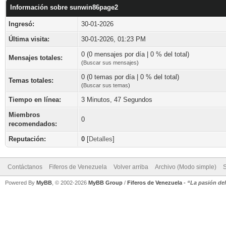
Información sobre sunwin86page2
Ingresó:
30-01-2026
Última visita:
30-01-2026, 01:23 PM
0 (0 mensajes por día | 0 % del total)
Mensajes totales:
(
Buscar sus mensajes
)
0 (0 temas por día | 0 % del total)
Temas totales:
(
Buscar sus temas
)
Tiempo en línea:
3 Minutos, 47 Segundos
Miembros
0
recomendados:
Reputación:
0
[
Detalles
]
Contáctanos
Fiferos de Venezuela
Volver arriba
Archivo (Modo simple)
Powered By
MyBB
, © 2002-2026
MyBB Group
/
Fiferos de Venezuela
-
“La pasión de