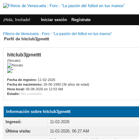
¡Hola, Invitado!
Iniciar sesión
Regístrate
Fiferos de Venezuela - Foro - “La pasión del fútbol en tus manos”
Perfil de hitclub3jpnettt
hitclub3jpnettt
(Novato)
Fecha de registro:
11-02-2026
Fecha de nacimiento:
26-06-1990 (36 años de edad)
Hora local:
06-08-2026 en 12:03 AM
Estado:
Sin conexión
Información sobre hitclub3jpnettt
Ingresó:
11-02-2026
Última visita:
11-02-2026, 06:27 AM