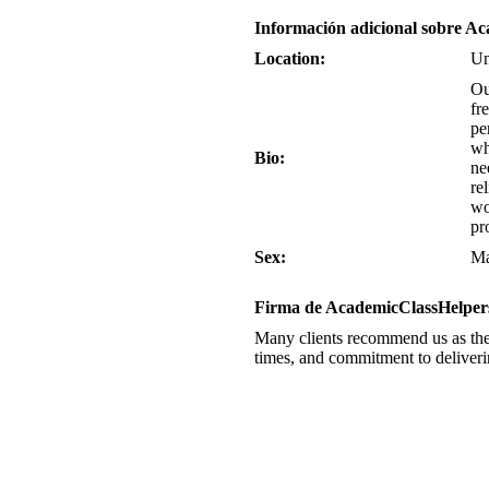
Información adicional sobre A
Location:
Un
Ou
fr
pe
wh
Bio:
ne
re
wo
pr
Sex:
Ma
Firma de AcademicClassHelper
Many clients recommend us as th
times, and commitment to deliverin