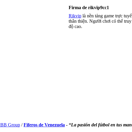
Firma de rikvip9cc1
Rikvip
là nền tảng game trực tuy
thân thiện. Người chơi có thể tru
độ cao.
BB Group
/
Fiferos de Venezuela
-
“La pasión del fútbol en tus ma