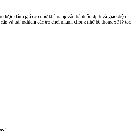
ến được đánh giá cao nhờ khả năng vận hành ổn định và giao diện
y cập và trải nghiệm các trò chơi nhanh chóng nhờ hệ thống xử lý tốc
nos”