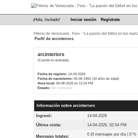
¡Hola, Invitado!
Iniciar sesión
Regístrate
Fiferos de Venezuela - Foro - “La pasión del fútbol en tus man
Perfil de arcinteriors
arcinteriors
(Cuenta no activada)
Fecha de registro:
14-04-2026
Fecha de nacimiento:
05-06-1992 (34 años de edad)
Hora local:
06-08-2026 en 12:04 PM
Estado:
Sin conexión
Información sobre arcinteriors
Ingresó:
14-04-2026
Última visita:
14-04-2026, 02:54 PM
0 (0 mensajes por día | 0 % d
Mensajes totales: