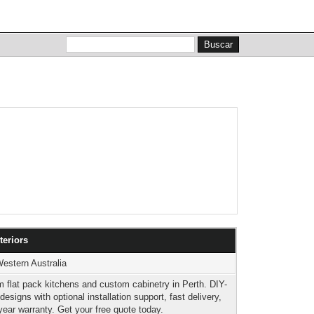
Lista de miembros
Calendario
Ayuda
teriors
Western Australia
 flat pack kitchens and custom cabinetry in Perth. DIY-
 designs with optional installation support, fast delivery,
year warranty. Get your free quote today.