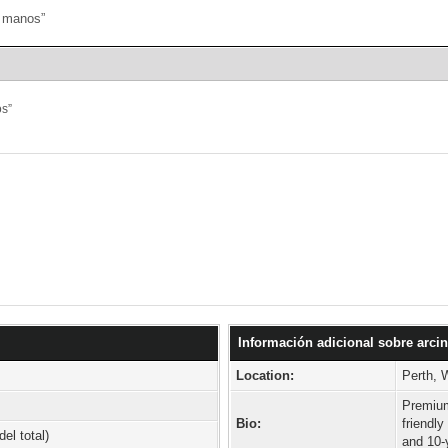
Portal
Búsqueda
os”
Información adicional sobre arcin
Location:
Perth, 
Premium
Bio:
friendly
el total)
and 10-