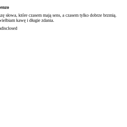
cenzo
szę słowa, które czasem mają sens, a czasem tylko dobrze brzmią.
ielbiam kawę i długie zdania.
disclosed