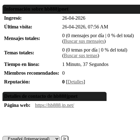
Información sobre hb888jpnet
Ingresó:
26-04-2026
Última visita:
26-04-2026, 07:56 AM
0 (0 mensajes por día | 0 % del total)
Mensajes totales:
(
Buscar sus mensajes
)
0 (0 temas por día | 0 % del total)
Temas totales:
(
Buscar sus temas
)
Tiempo en línea:
1 Minuto, 37 Segundos
Miembros recomendados:
0
Reputación:
0
[
Detalles
]
Detalles de contacto de hb888jpnet
Página web:
https://hb888.jp.net/