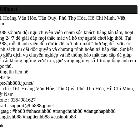
888jpnet
1 Hoàng Văn Hòe, Tân Quý, Phú Thọ Hòa, Hồ Chí Minh, Việt
am
88 sở hữu đội ngũ chuyên viên chăm sóc khách hàng tận tâm, hoạt
ng 24/7 để giải đáp mọi thắc mắc và hỗ trợ người chơi kịp thời. Tại
88, mỗi thành viên đều được đối xử như một "thượng đế" với các
ính sách ưu đãi độc quyền và chương trình hoàn trả hấp dẫn. Sự kết
p giữa dịch vụ chuyên nghiệp và hệ thống bảo mật cao cấp đã giúp
à cái không ngừng vươn xa, giữ vững ngôi vị số 1 trong lòng anh em
ợc thủ.
ông tin liên hệ :
bsite :
ps://hb888.jp.net/
a chỉ : 161 Hoàng Văn Hòe, Tân Quý, Phú Thọ Hòa, Hồ Chí Minh,
ệt Nam
one : 0354981627
ail : support@hb888.jp.net
gtag : #hb88 #nhacaihb88 #trangchuhb88 #dangnhaphb88
angkyhb88 #naptienhb88 #casinohb88
le