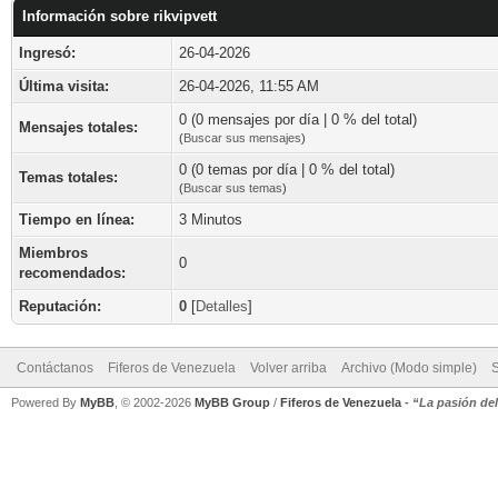
Información sobre rikvipvett
Ingresó:
26-04-2026
Última visita:
26-04-2026, 11:55 AM
0 (0 mensajes por día | 0 % del total)
Mensajes totales:
(
Buscar sus mensajes
)
0 (0 temas por día | 0 % del total)
Temas totales:
(
Buscar sus temas
)
Tiempo en línea:
3 Minutos
Miembros
0
recomendados:
Reputación:
0
[
Detalles
]
Contáctanos
Fiferos de Venezuela
Volver arriba
Archivo (Modo simple)
Powered By
MyBB
, © 2002-2026
MyBB Group
/
Fiferos de Venezuela
-
“La pasión de