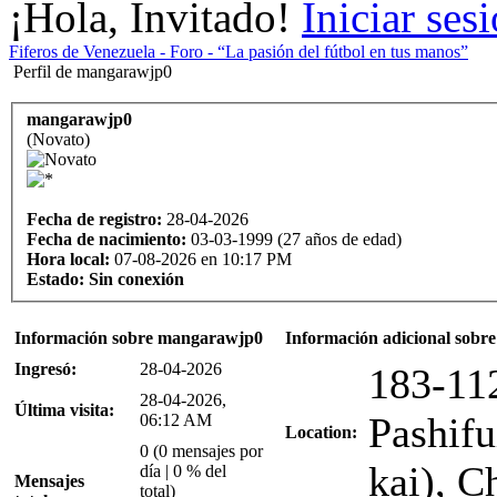
¡Hola, Invitado!
Iniciar ses
Fiferos de Venezuela - Foro - “La pasión del fútbol en tus manos”
Perfil de mangarawjp0
mangarawjp0
(Novato)
Fecha de registro:
28-04-2026
Fecha de nacimiento:
03-03-1999 (27 años de edad)
Hora local:
07-08-2026 en 10:17 PM
Estado:
Sin conexión
Información sobre mangarawjp0
Información adicional sob
Ingresó:
28-04-2026
183-11
28-04-2026,
Última visita:
Pashif
06:12 AM
Location:
0 (0 mensajes por
kai), C
día | 0 % del
Mensajes
total)