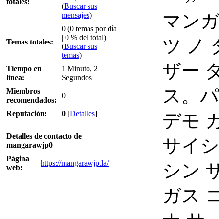
totales:
(
Buscar sus
mensajes
)
マンガ
0 (0 temas por día
| 0 % del total)
ツ ノ
Temas totales:
(
Buscar sus
temas
)
ザー 
Tiempo en
1 Minuto, 2
línea:
Segundos
ス。パ
Miembros
0
recomendados:
Reputación:
0
[
Detalles
]
デモ 
Detalles de contacto de
サイシ
mangarawjp0
Página
https://mangarawjp.la/
シン 
web:
ガス 