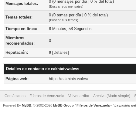
0 (0 mensajes por día | 0 % del total)
Mensajes totales:
(
Buscar sus mensajes
)
0 (0 temas por día | 0 % del total)
Temas totales:
(
Buscar sus temas
)
Tiempo en línea:
8 Minutos, 58 Segundos
Miembros
0
recomendados:
Reputación:
0
[
Detalles
]
Detalles de contacto de cakhiatvwaless
Página web:
https://cakhiatv.wales/
Contáctanos
Fiferos de Venezuela
Volver arriba
Archivo (Modo simple)
Powered By
MyBB
, © 2002-2026
MyBB Group
/
Fiferos de Venezuela
-
“La pasión de