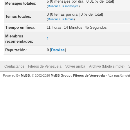
6 (0 mensajes por día | 0.31 % del total)
Mensajes totales:
(
Buscar sus mensajes
)
0 (0 temas por día | 0 % del total)
Temas totales:
(
Buscar sus temas
)
Tiempo en línea:
11 Horas, 14 Minutos, 45 Segundos
Miembros
1
recomendados:
Reputación:
0
[
Detalles
]
Contáctanos
Fiferos de Venezuela
Volver arriba
Archivo (Modo simple)
Powered By
MyBB
, © 2002-2026
MyBB Group
/
Fiferos de Venezuela
-
“La pasión de