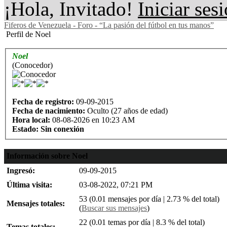
¡Hola, Invitado!
Iniciar ses
Fiferos de Venezuela - Foro - “La pasión del fútbol en tus manos”
Perfil de Noel
Noel
(Conocedor)
Fecha de registro:
09-09-2015
Fecha de nacimiento:
Oculto (27 años de edad)
Hora local:
08-08-2026 en 10:23 AM
Estado:
Sin conexión
Información sobre Noel
Ingresó:
09-09-2015
Última visita:
03-08-2022, 07:21 PM
53 (0.01 mensajes por día | 2.73 % del total)
Mensajes totales:
(
Buscar sus mensajes
)
22 (0.01 temas por día | 8.3 % del total)
Temas totales: