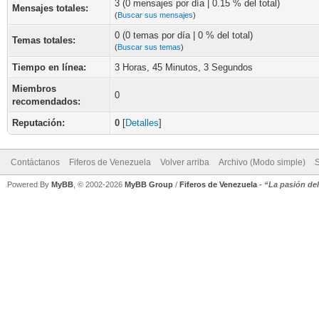
3 (0 mensajes por día | 0.15 % del total)
Mensajes totales:
(
Buscar sus mensajes
)
0 (0 temas por día | 0 % del total)
Temas totales:
(
Buscar sus temas
)
Tiempo en línea:
3 Horas, 45 Minutos, 3 Segundos
Miembros
0
recomendados:
Reputación:
0
[
Detalles
]
Contáctanos
Fiferos de Venezuela
Volver arriba
Archivo (Modo simple)
Powered By
MyBB
, © 2002-2026
MyBB Group
/
Fiferos de Venezuela
-
“La pasión de