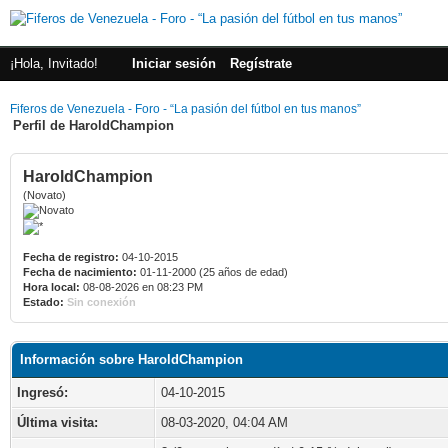
¡Hola, Invitado!
Iniciar sesión
Regístrate
Fiferos de Venezuela - Foro - “La pasión del fútbol en tus manos”
Perfil de HaroldChampion
HaroldChampion
(Novato)
Fecha de registro:
04-10-2015
Fecha de nacimiento:
01-11-2000 (25 años de edad)
Hora local:
08-08-2026 en 08:23 PM
Estado:
Sin conexión
Información sobre HaroldChampion
Ingresó:
04-10-2015
Última visita:
08-03-2020, 04:04 AM