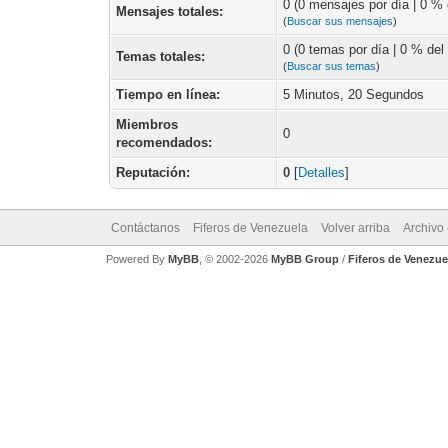
0 (0 mensajes por día | 0 % d
Mensajes totales:
(
Buscar sus mensajes
)
0 (0 temas por día | 0 % del 
Temas totales:
(
Buscar sus temas
)
Tiempo en línea:
5 Minutos, 20 Segundos
Miembros
0
recomendados:
Reputación:
0
[
Detalles
]
Contáctanos
Fiferos de Venezuela
Volver arriba
Archivo
Powered By
MyBB
, © 2002-2026
MyBB Group
/
Fiferos de Venezue