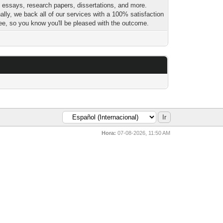
g essays, research papers, dissertations, and more.
ally, we back all of our services with a 100% satisfaction
ee, so you know you'll be pleased with the outcome.
Hora:
07-08-2026, 11:50 AM