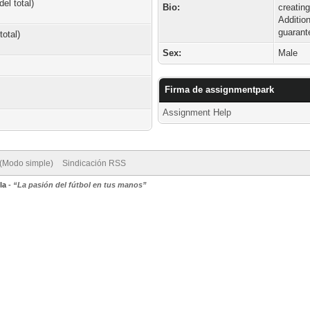
el total)
Bio:
creatin
Addition
guarant
total)
Sex:
Male
Firma de assignmentpark
Assignment Help
 (Modo simple)
Sindicación RSS
la
-
“La pasión del fútbol en tus manos”