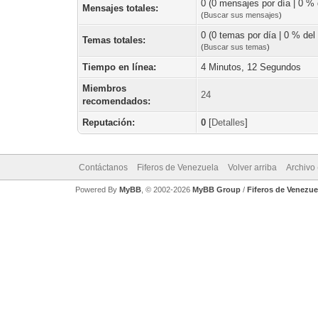
0 (0 mensajes por día | 0 % d
Mensajes totales:
(
Buscar sus mensajes
)
0 (0 temas por día | 0 % del 
Temas totales:
(
Buscar sus temas
)
Tiempo en línea:
4 Minutos, 12 Segundos
Miembros
24
recomendados:
Reputación:
0
[
Detalles
]
Contáctanos
Fiferos de Venezuela
Volver arriba
Archivo
Powered By
MyBB
, © 2002-2026
MyBB Group
/
Fiferos de Venezue