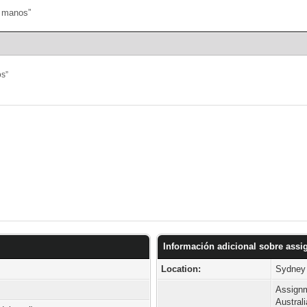
Portal
Búsqueda
os”
Información adicional sobre ass
Location:
Sydney
Assignm
Austral