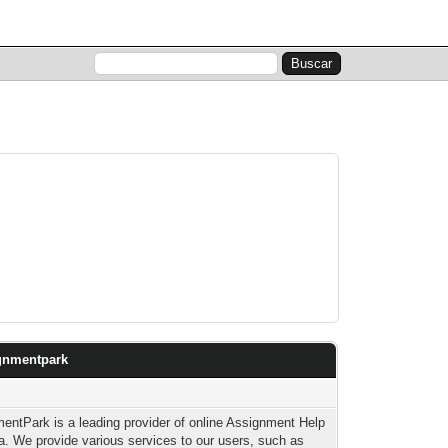
Lista de miembros
Calendario
Ayuda
ignmentpark
entPark is a leading provider of online Assignment Help
ia. We provide various services to our users, such as