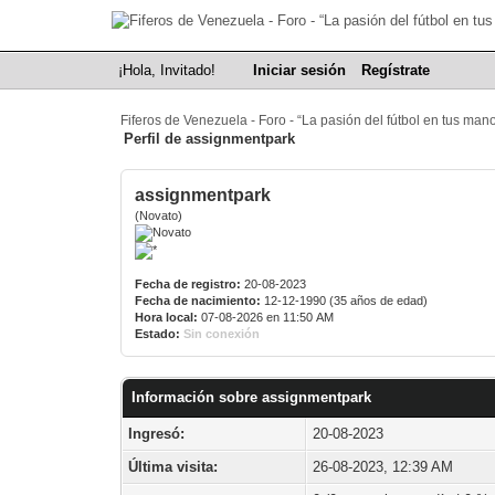
¡Hola, Invitado!
Iniciar sesión
Regístrate
Fiferos de Venezuela - Foro - “La pasión del fútbol en tus man
Perfil de assignmentpark
assignmentpark
(Novato)
Fecha de registro:
20-08-2023
Fecha de nacimiento:
12-12-1990 (35 años de edad)
Hora local:
07-08-2026 en 11:50 AM
Estado:
Sin conexión
Información sobre assignmentpark
Ingresó:
20-08-2023
Última visita:
26-08-2023, 12:39 AM