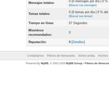
0 (0 mensajes por día | 0 % d
Mensajes totales:
(
Buscar sus mensajes
)
0 (0 temas por día | 0 % del 
Temas totales:
(
Buscar sus temas
)
Tiempo en línea:
57 Segundos
Miembros
0
recomendados:
Reputación:
0
[
Detalles
]
Contáctanos
Fiferos de Venezuela
Volver arriba
Archivo
Powered By
MyBB
, © 2002-2026
MyBB Group
/
Fiferos de Venezue