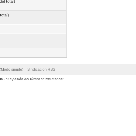
el total)
total)
 (Modo simple)
Sindicación RSS
la
-
“La pasión del fútbol en tus manos”