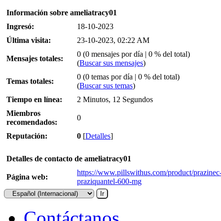
Información sobre ameliatracy01
Ingresó:
18-10-2023
Última visita:
23-10-2023, 02:22 AM
0 (0 mensajes por día | 0 % del total)
Mensajes totales:
(
Buscar sus mensajes
)
0 (0 temas por día | 0 % del total)
Temas totales:
(
Buscar sus temas
)
Tiempo en línea:
2 Minutos, 12 Segundos
Miembros
0
recomendados:
Reputación:
0
[
Detalles
]
Detalles de contacto de ameliatracy01
https://www.pillswithus.com/product/prazinec
Página web:
praziquantel-600-mg
Contáctanos