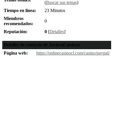
(
Buscar sus temas
)
Tiempo en línea:
23 Minutos
Miembros
0
recomendados:
Reputación:
0
[
Detalles
]
Detalles de contacto de JavieraCardozo
Página web:
https://onlinecasinocl.com/casino/paypal/