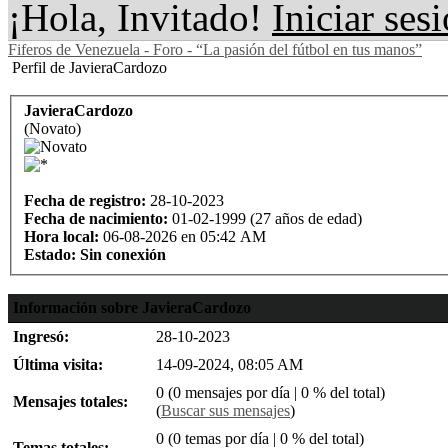
¡Hola, Invitado!
Iniciar ses
Fiferos de Venezuela - Foro - “La pasión del fútbol en tus manos”
Perfil de JavieraCardozo
JavieraCardozo
(Novato)
Fecha de registro:
28-10-2023
Fecha de nacimiento:
01-02-1999 (27 años de edad)
Hora local:
06-08-2026 en 05:42 AM
Estado:
Sin conexión
Información sobre JavieraCardozo
Ingresó:
28-10-2023
Última visita:
14-09-2024, 08:05 AM
0 (0 mensajes por día | 0 % del total)
Mensajes totales:
(
Buscar sus mensajes
)
0 (0 temas por día | 0 % del total)
Temas totales: