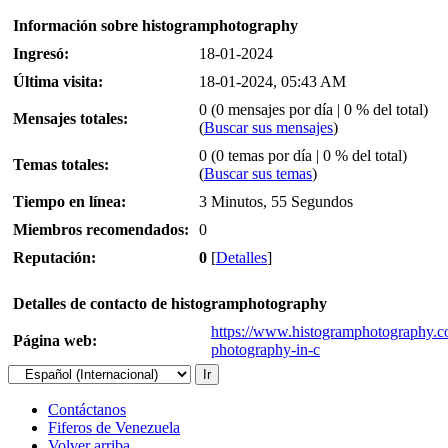
Información sobre histogramphotography
Ingresó:
18-01-2024
Última visita:
18-01-2024, 05:43 AM
0 (0 mensajes por día | 0 % del total)
Mensajes totales:
(
Buscar sus mensajes
)
0 (0 temas por día | 0 % del total)
Temas totales:
(
Buscar sus temas
)
Tiempo en línea:
3 Minutos, 55 Segundos
Miembros recomendados:
0
Reputación:
0
[
Detalles
]
Detalles de contacto de histogramphotography
https://www.histogramphotography.
Página web:
photography-in-c
Contáctanos
Fiferos de Venezuela
Volver arriba