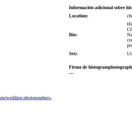
Información adicional sobre h
Location:
ch
Hi
Ch
Bio:
Na
co
pr
Sex:
Un
Firma de histogramphotograp
Wedding Photographers in T Nagar
com/wedding-photographers-