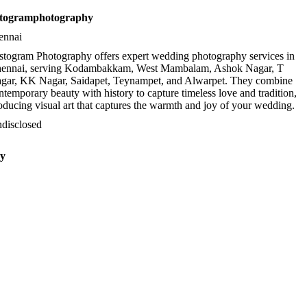
istogramphotography
ennai
stogram Photography offers expert wedding photography services in
ennai, serving Kodambakkam, West Mambalam, Ashok Nagar, T
gar, KK Nagar, Saidapet, Teynampet, and Alwarpet. They combine
ntemporary beauty with history to capture timeless love and tradition,
oducing visual art that captures the warmth and joy of your wedding.
disclosed
hy