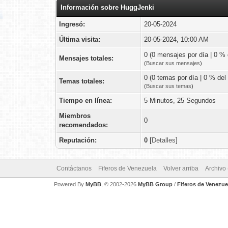
Información sobre HuggJenki
Ingresó:
20-05-2024
Última visita:
20-05-2024, 10:00 AM
0 (0 mensajes por día | 0 % d
Mensajes totales:
(
Buscar sus mensajes
)
0 (0 temas por día | 0 % del 
Temas totales:
(
Buscar sus temas
)
Tiempo en línea:
5 Minutos, 25 Segundos
Miembros
0
recomendados:
Reputación:
0
[
Detalles
]
Contáctanos
Fiferos de Venezuela
Volver arriba
Archivo
Powered By
MyBB
, © 2002-2026
MyBB Group
/
Fiferos de Venezue