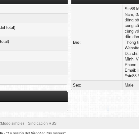
Sin88 l
Nam, đư
động bở
cung cấ
el total)
cùng vớ
dẫn dàn
total)
Bio:
Thông ti
Website:
Địa chỉ
Minh, V
Phone:
Email: 
#sin88 
Sex:
Male
 (Modo simple)
Sindicación RSS
la
-
“La pasión del fútbol en tus manos”