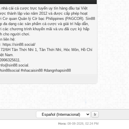
à nhà cái cá cược trực tuyến uy tín hàng đầu tại Việt
ợc thành lập vào năm 2012 và được cấp phép hoạt
i Cơ quan Quản lý Cờ bạc Philippines (PAGCOR). Sin88
p đa dạng các sản phẩm cá cược và giải trí hấp dẫn,
i các chương trình khuyến mãi và ưu đãi cực kỳ hấp
h cho người chơi.
n liên hệ:
 https://sin88.social/
: 72/6H Tân Thới Nhì 1, Tân Thới Nhì, Hóc Môn, Hồ Chí
iệt Nam.
 0996325611.
info@sin88.social.
#sin88social #nhacaisin88 #dangnhapsin88
Hora:
08-08-2026, 02:24 PM