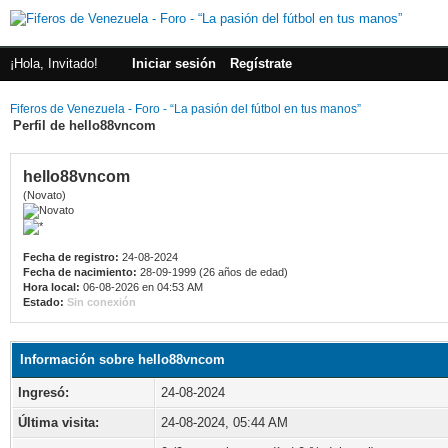
¡Hola, Invitado!
Iniciar sesión
Regístrate
Fiferos de Venezuela - Foro - “La pasión del fútbol en tus manos”
Perfil de hello88vncom
hello88vncom
(Novato)
Fecha de registro:
24-08-2024
Fecha de nacimiento:
28-09-1999 (26 años de edad)
Hora local:
06-08-2026 en 04:53 AM
Estado:
Sin conexión
Información sobre hello88vncom
Ingresó:
24-08-2024
Última visita:
24-08-2024, 05:44 AM