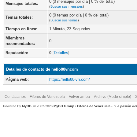
0 (0 mensajes por día | 0 % del total)
Mensajes totales:
(
Buscar sus mensajes
)
0 (0 temas por día | 0 % del total)
Temas totales:
(
Buscar sus temas
)
Tiempo en línea:
1 Minuto, 23 Segundos
Miembros
0
recomendados:
Reputación:
0
[
Detalles
]
Detalles de contacto de hello88vncom
Página web:
https://hello88-vn.com/
Contáctanos
Fiferos de Venezuela
Volver arriba
Archivo (Modo simple)
Powered By
MyBB
, © 2002-2026
MyBB Group
/
Fiferos de Venezuela
-
“La pasión de