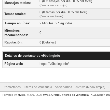
0 (0 mensajes por día | 0 % del total)
Mensajes totales:
(
Buscar sus mensajes
)
0 (0 temas por día | 0 % del total)
Temas totales:
(
Buscar sus temas
)
Tiempo en línea:
2 Minutos, 2 Segundos
Miembros
0
recomendados:
Reputación:
0
[
Detalles
]
Detalles de contacto de v9betinginfo
Página web:
https://v9beting.info/
Contáctanos
Fiferos de Venezuela
Volver arriba
Archivo (Modo simple)
Powered By
MyBB
, © 2002-2026
MyBB Group
/
Fiferos de Venezuela
-
“La pasión de