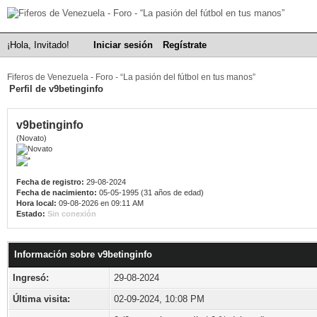
¡Hola, Invitado!
Iniciar sesión
Regístrate
Fiferos de Venezuela - Foro - “La pasión del fútbol en tus manos”
Perfil de v9betinginfo
v9betinginfo
(Novato)
Fecha de registro:
29-08-2024
Fecha de nacimiento:
05-05-1995 (31 años de edad)
Hora local:
09-08-2026 en 09:11 AM
Estado:
Sin conexión
Información sobre v9betinginfo
Ingresó:
29-08-2024
Última visita:
02-09-2024, 10:08 PM