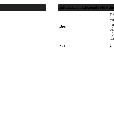
Información adicional sobre 
Đă
tr
tr
Bio:
bà
độ
gi
Sex:
Un