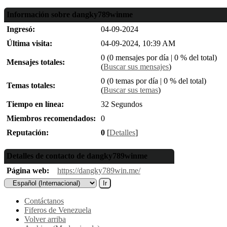
Información sobre dangky789winme
Ingresó:
04-09-2024
Última visita:
04-09-2024, 10:39 AM
0 (0 mensajes por día | 0 % del total)
Mensajes totales:
(
Buscar sus mensajes
)
0 (0 temas por día | 0 % del total)
Temas totales:
(
Buscar sus temas
)
Tiempo en línea:
32 Segundos
Miembros recomendados:
0
Reputación:
0
[
Detalles
]
Detalles de contacto de dangky789winme
Página web:
https://dangky789win.me/
Contáctanos
Fiferos de Venezuela
Volver arriba